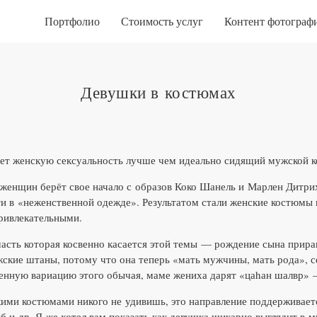
Портфолио
Стоимость услуг
Контент фотограф
Девушки в костюмах
ает женскую сексуальность лучше чем идеально сидящий мужской 
женщин берёт свое начало с образов Коко Шанель и Марлен Дитрих
и в «неженственной одежде». Результатом стали женские костюмы 
привлекательными.
асть которая косвенно касается этой темы — рождение сына прира
ские штаны, потому что она теперь «мать мужчины, мать рода», с
енную вариацию этого обычая, маме жениха дарят «цаhан шалвр»
ими костюмами никого не удивишь, это направление поддерживает
б и др. Я же хотел вам показать как девушка шикарно выглядит в 