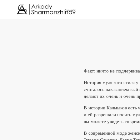
Факт: ничто не подчеркив
История мужского стиля у 
считалось наказанием выйт
делают их очень и очень 
В истории Калмыков есть ч
и ей разрешали носить муж
вы можете увидеть соврем
В современной моде женск
Эдвард Секстон, Давид Тау