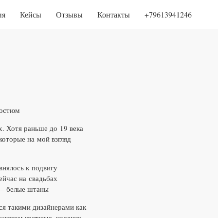
ия
Кейсы
Отзывы
Контакты
+79613941246
костюм
. Хотя раньше до 19 века
которые на мой взгляд
внялось к подвигу
ейчас на свадьбах
 — белые штаны
ся такими дизайнерами как
мужском костюме, надеюсь